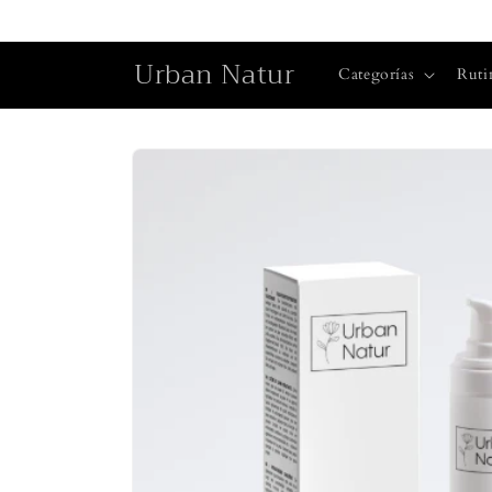
Ir
directamente
al contenido
Urban Natur
Categorías
Ruti
Ir
directamente
a la
información
del producto