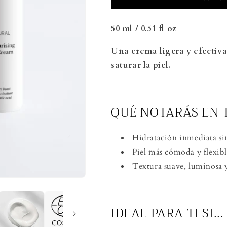
Hidratante
Hidratante
de
de
50 ml / 0.51 fl oz
Día
Día
⭐
⭐
Una crema ligera y efectiva
La
La
saturar la piel.
más
más
elegida
elegida
para
para
empezar
empezar
QUÉ NOTARÁS EN T
Hidratación inmediata sin
Piel más cómoda y flexibl
Textura suave, luminosa 
IDEAL PARA TI SI...