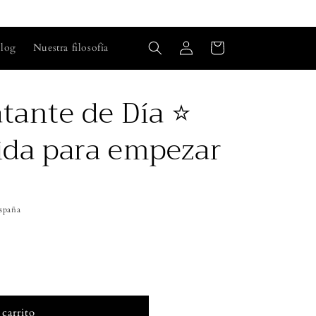
Iniciar
Carrito
log
Nuestra filosofía
sesión
tante de Día ⭐
ida para empezar
España
 carrito