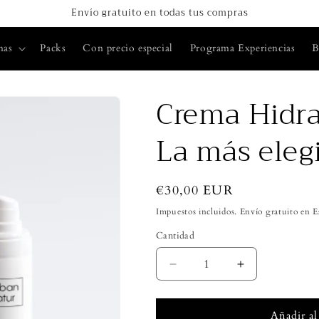
Envío gratuito en todas tus compras
nas
Packs
Con precio especial
Programa Experiencias
B
Crema Hidra
La más eleg
Precio
€30,00 EUR
habitual
Impuestos incluidos. Envío gratuito en 
Cantidad
Cantidad
Reducir
Aumentar
cantidad
cantidad
para
para
Crema
Crema
Añadir al