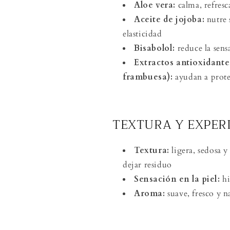
Aloe vera:
calma, refresca
Aceite de jojoba:
nutre 
elasticidad
Bisabolol:
reduce la sens
Extractos antioxidante
frambuesa)
:
ayudan a proteg
TEXTURA Y EXPER
Textura:
ligera, sedosa y
dejar residuo
Sensación en la piel:
hi
Aroma:
suave, fresco y n